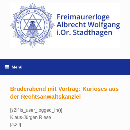
Zum
Inhalt
springen
Menü
Bruderabend mit Vortrag: Kurioses aus
der Rechtsanwaltskanzlei
[s2If is_user_logged_in()]
Klaus-Jürgen Riese
[/s2If]