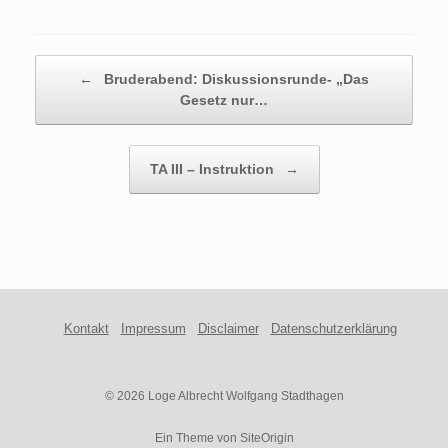
Beitragsnavigation
←
Bruderabend: Diskussionsrunde- „Das
Gesetz nur…
TA III – Instruktion
→
Kontakt
Impressum
Disclaimer
Datenschutzerklärung
© 2026 Loge Albrecht Wolfgang Stadthagen
Ein Theme von
SiteOrigin