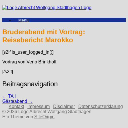
Zum
Inhalt
springen
Menü
Bruderabend mit Vortrag:
Reisebericht Marokko
[s2If is_user_logged_in()]
Vortrag von Veno Brinkhoff
[/s2If]
Beitragsnavigation
←
TA I
Gästeabend
→
Kontakt
Impressum
Disclaimer
Datenschutzerklärung
© 2026 Loge Albrecht Wolfgang Stadthagen
Ein Theme von
SiteOrigin