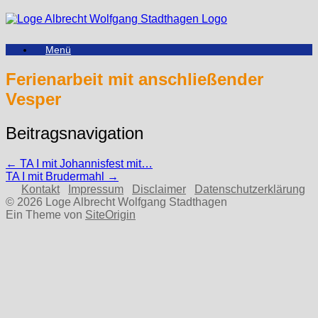
Zum
Inhalt
springen
Menü
Ferienarbeit mit anschließender
Vesper
Beitragsnavigation
←
TA I mit Johannisfest mit…
TA I mit Brudermahl
→
Kontakt
Impressum
Disclaimer
Datenschutzerklärung
© 2026 Loge Albrecht Wolfgang Stadthagen
Ein Theme von
SiteOrigin