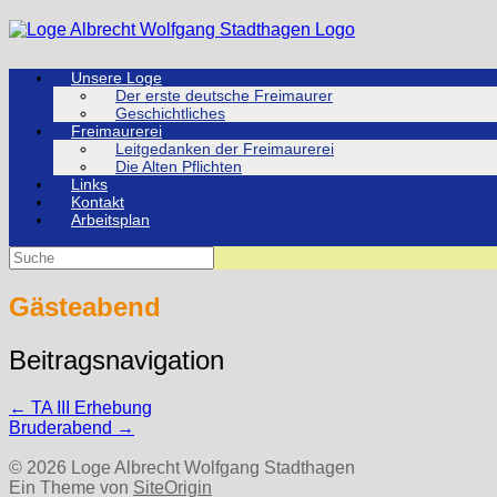
Zum
Inhalt
springen
Unsere Loge
Der erste deutsche Freimaurer
Geschichtliches
Freimaurerei
Leitgedanken der Freimaurerei
Die Alten Pflichten
Links
Kontakt
Arbeitsplan
Suche
nach:
Gästeabend
Beitragsnavigation
←
TA III Erhebung
Bruderabend
→
© 2026 Loge Albrecht Wolfgang Stadthagen
Ein Theme von
SiteOrigin