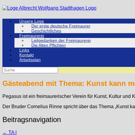
Zum
Inhalt
springen
Unsere Loge
Der erste deutsche Freimaurer
Geschichtliches
Freimaurerei
Leitgedanken der Freimaurerei
Die Alten Pflichten
Links
Kontakt
Arbeitsplan
Suche
nach:
Gästeabend mit Thema: Kunst kann ma
Pegasus ist ein freimaurerischer Verein für Kunst, Kultur un
Der Bruder Cornelius Rinne spricht über das Thema „Kunst ka
Beitragsnavigation
←
TA I