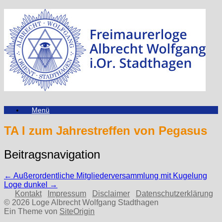
Zum
Inhalt
springen
Menü
TA I zum Jahrestreffen von Pegasus
Beitragsnavigation
←
Außerordentliche Mitgliederversammlung mit Kugelung
Loge dunkel
→
Kontakt
Impressum
Disclaimer
Datenschutzerklärung
© 2026 Loge Albrecht Wolfgang Stadthagen
Ein Theme von
SiteOrigin