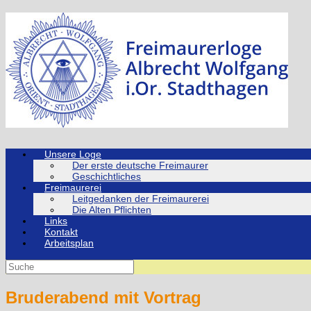
Zum
Inhalt
springen
Unsere Loge
Der erste deutsche Freimaurer
Geschichtliches
Freimaurerei
Leitgedanken der Freimaurerei
Die Alten Pflichten
Links
Kontakt
Arbeitsplan
Suche
nach:
Bruderabend mit Vortrag